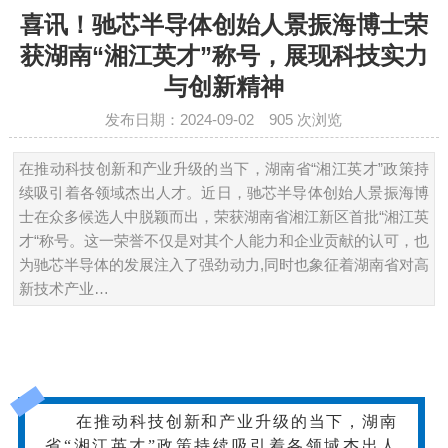
喜讯！驰芯半导体创始人景振海博士荣
获湖南“湘江英才”称号，展现科技实力
与创新精神
发布日期：2024-09-02
905
次浏览
在推动科技创新和产业升级的当下，湖南省“湘江英才”政策持
续吸引着各领域杰出人才。近日，驰芯半导体创始人景振海博
士在众多候选人中脱颖而出，荣获湖南省湘江新区首批“湘江英
才“称号。这一荣誉不仅是对其个人能力和企业贡献的认可，也
为驰芯半导体的发展注入了强劲动力,同时也象征着湖南省对高
新技术产业…
在推动科技创新和产业升级的当下，湖南
省“湘江英才”政策持续吸引着各领域杰出人