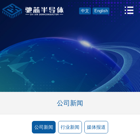
中文
English
公司新闻
公司新闻
行业新闻
媒体报道