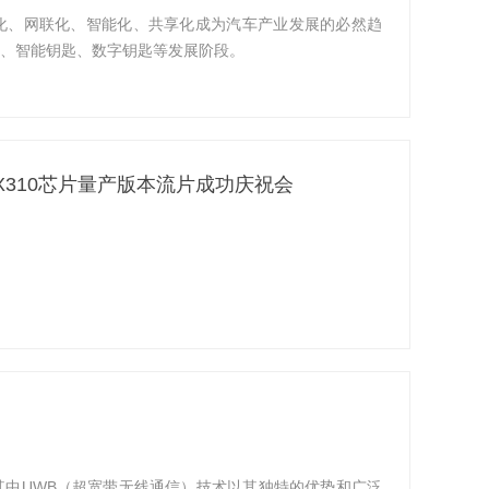
化、网联化、智能化、共享化成为汽车产业发展的必然趋
、智能钥匙、数字钥匙等发展阶段。
X310芯片量产版本流片成功庆祝会
中UWB（超宽带无线通信）技术以其独特的优势和广泛