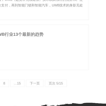
支付，再到智能门锁和智能汽车，UWB技术的身影无处
WB行业13个最新的趋势
8
...15
下一页
页次 5/15