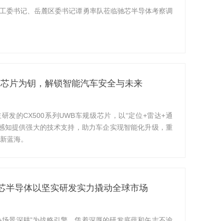
党工委书记、岳麓区委书记谭勇率队莅临驰芯半导体考察调
WB芯片为钥，解锁智能汽车安全与未来
发的CX500系列UWB车规级芯片，以“定位+雷达+通
感知提供强大的技术支持，助力车企实现智能化升级，重
新蓝海。
芯半导体以坚实研发实力撬动全球市场
+场景深耕”为战略引擎，凭着深厚的研发底蕴和矢志不渝