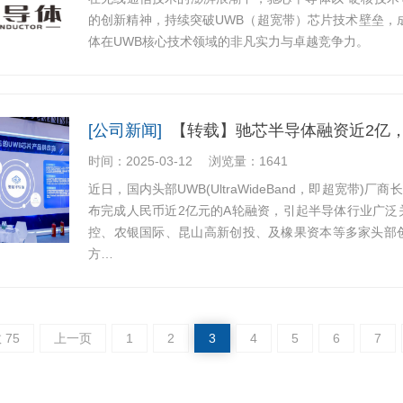
的创新精神，持续突破UWB（超宽带）芯片技术壁垒，
体在UWB核心技术领域的非凡实力与卓越竞争力。
[公司新闻]
【转载】驰芯半导体融资近2亿
时间：2025-03-12
浏览量：1641
近日，国内头部UWB(UltraWideBand，即超宽带
布完成人民币近2亿元的A轮融资，引起半导体行业广泛
控、农银国际、昆山高新创投、及橡果资本等多家头部
方…
 75
上一页
1
2
3
4
5
6
7