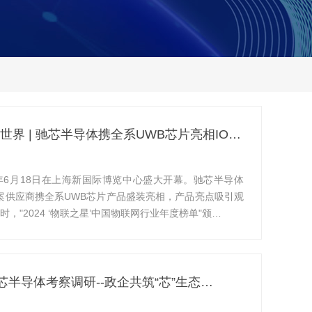
界 | 驰芯半导体携全系UWB芯片亮相IO…
25年6月18日在上海新国际博览中心盛大开幕。驰芯半导体
方案供应商携全系UWB芯片产品盛装亮相，产品亮点吸引观
"2024 ‘物联之星’中国物联网行业年度榜单"颁…
半导体考察调研--政企共筑“芯”生态…