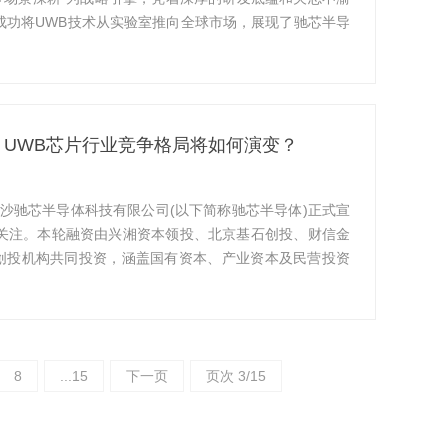
成功将UWB技术从实验室推向全球市场，展现了驰芯半导
，UWB芯片行业竞争格局将如何演变？
)厂商长沙驰芯半导体科技有限公司(以下简称驰芯半导体)正式宣
关注。本轮融资由兴湘资本领投、北京基石创投、财信金
创投机构共同投资，涵盖国有资本、产业资本及民营投资
8
...15
下一页
页次 3/15