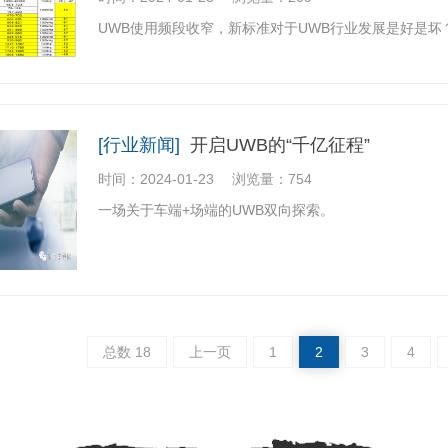
UWB使用频段收窄，新标准对于UWB行业发展是好是坏？ 华云时
[行业新闻]
开启UWB的“千亿征程”
时间：2024-01-23
浏览量：754
一场关于车端+场端的UWB双向探索。
总数 18
上一页
1
2
3
4