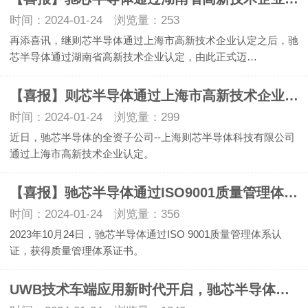
时间：2024-01-24 浏览量：253
再添喜讯，继则芯半导体通过上海市高新技术企业认定之后，驰
芯半导体通过湖南省高新技术企业认定，由此正式迈…
【喜报】则芯半导体通过上海市高新技术企业认定
时间：2024-01-24 浏览量：299
近日，驰芯半导体的全资子公司--上海则芯半导体科技有限公司
通过上海市高新技术企业认定。
【喜报】驰芯半导体通过ISO9001质量管理体系认证
时间：2024-01-24 浏览量：356
2023年10月24日，驰芯半导体通过ISO 9001质量管理体系认
证，获得质量管理体系证书。
UWB技术车端应用新时代开启，驰芯半导体UWB SoC芯片助力解锁更大潜能