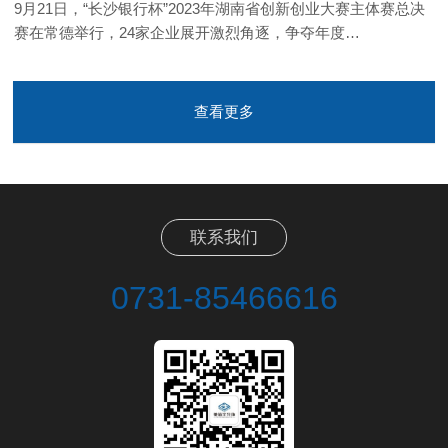
9月21日，“长沙银行杯”2023年湖南省创新创业大赛主体赛总决
赛在常德举行，24家企业展开激烈角逐，争夺年度…
查看更多
联系我们
0731-85466616