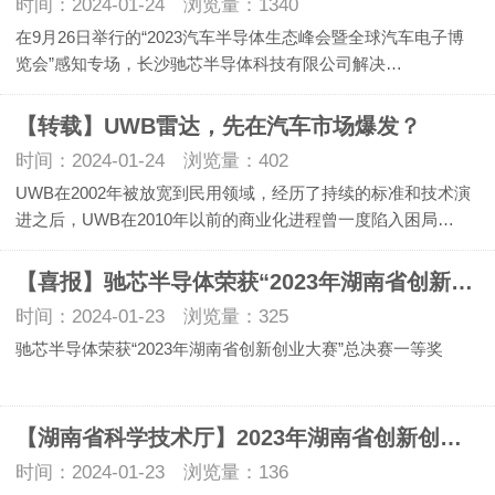
时间：2024-01-24 浏览量：1340
在9月26日举行的“2023汽车半导体生态峰会暨全球汽车电子博
览会”感知专场，长沙驰芯半导体科技有限公司解决…
【转载】UWB雷达，先在汽车市场爆发？
时间：2024-01-24 浏览量：402
UWB在2002年被放宽到民用领域，经历了持续的标准和技术演
进之后，UWB在2010年以前的商业化进程曾一度陷入困局…
【喜报】驰芯半导体荣获“2023年湖南省创新创业大赛”总决赛一等奖
时间：2024-01-23 浏览量：325
驰芯半导体荣获“2023年湖南省创新创业大赛”总决赛一等奖
【湖南省科学技术厅】2023年湖南省创新创业大赛收官超宽带（UWB）芯片获一等奖
时间：2024-01-23 浏览量：136