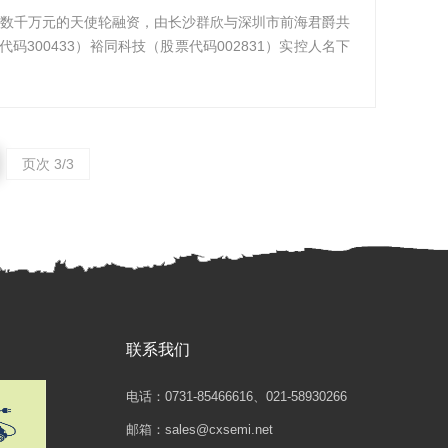
完成数千万元的天使轮融资，由长沙群欣与深圳市前海君爵共
300433）裕同科技（股票代码002831）实控人名下
页次 3/3
联系我们
电话：0731-85466616、021-58930266
邮箱：sales@cxsemi.net